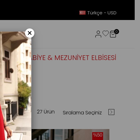
Türkçe - USD
×
0
OUTLET
ABİYE & MEZUNİYET ELBİSESİ
27 Ürün
%50