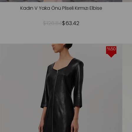
Kadın V Yaka Önü Pliseli Kırmızı Elbise
$126.84
$63.42
%50