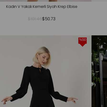
Kadın V Yakalı Kemerli Siyah Krep Elbise
$101.46
$50.73
%50