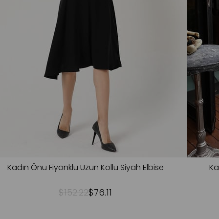
Kadın Önü Fiyonklu Uzun Kollu Siyah Elbise
Ka
$152.22
$76.11