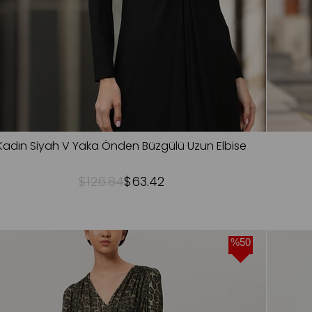
Kadın Siyah V Yaka Önden Büzgülü Uzun Elbise
$126.84
$63.42
%50