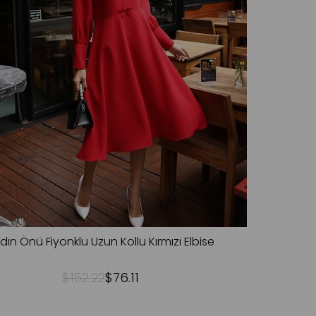
dın Önü Fiyonklu Uzun Kollu Kırmızı Elbise
$152.22
$76.11