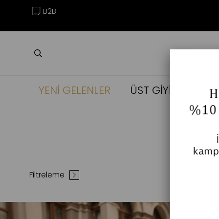
B2B
YENİ GELENLER
ÜST GİYİM
ALT
Filtreleme