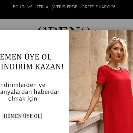
500 TL VE ÜZERİ ALIŞVERİŞLERDE ÜCRETSİZ KARGO!
 GİYİM
DIŞ GİYİM
ELBİSE & TULUM
ELBİSE & TULUM
Anasayfa
ELBİSE & TULUM