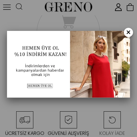
×
ÜCRETSİZ KARGO
GÜVENLİ ALIŞVERİŞ
KOLAY İADE