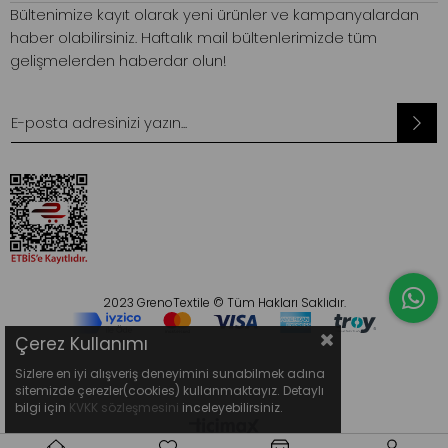
Bültenimize kayıt olarak yeni ürünler ve kampanyalardan
haber olabilirsiniz. Haftalık mail bültenlerimizde tüm
gelişmelerden haberdar olun!
2023 GrenoTextile © Tüm Hakları Saklıdır.
Çerez Kullanımı
Sizlere en iyi alışveriş deneyimini sunabilmek adına
sitemizde çerezler(cookies) kullanmaktayız. Detaylı
bilgi için
KVKK sözleşmesini
inceleyebilirsiniz.