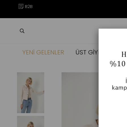
B2B
YENİ GELENLER
ÜST GİYİM
ALT