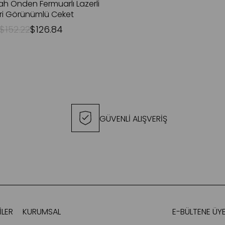
ah Önden Fermuarlı Lazerli
ri Görünümlü Ceket
$152.22
$126.84
GÜVENLİ ALIŞVERİŞ
LER
KURUMSAL
E-BÜLTENE ÜYE