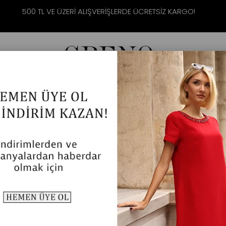
500 TL VE ÜZERİ ALIŞVERİŞLERDE ÜCRETSİZ KARGO!
 GİYİM
DIŞ GİYİM
ELBİSE & TULUM
Anasayfa
DIŞ GİYİM
Kadın Cepli Bej
$126.84
$63.42
RENK SEÇENEKLERI