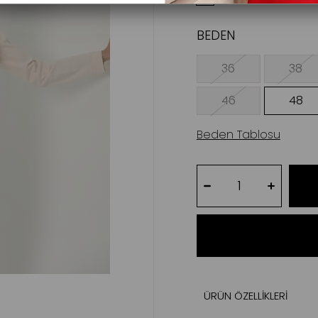
BEDEN
36
38
46
48
Beden Tablosu
ÜRÜN ÖZELLIKLERI