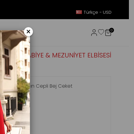
Türkçe - USD
×
0
OUTLET
ABİYE & MEZUNİYET ELBİSESİ
Ceket
Kadın Cepli Bej Ceket
 Ceket